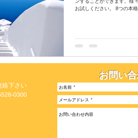
ンすることができます。様
お試しください。 8つの本
Wix ブログでは8つのレイ
だけます。レイアウト「タ
問者が興味...
お問い合
連絡下さい
5528-0300