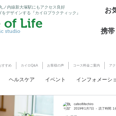
、丸ノ内線新大塚駅にもアクセス良好
お
ダをデザインする『カイロプラクティック』
 of Life
携帯 :
ic studio
おすすめ
カイロQ&A
お客様の声
コース料金ご案内
アク
ヘルスケア
イベント
インフォメーシ
ニティ
クライアント様からの声
cafeoflifechiro
2019年1月7日
読了時間: 1