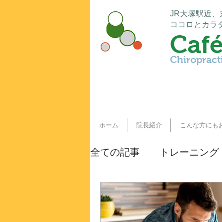
JR大塚駅近
ココロとカラ
Café
Chiropract
ホーム
院長紹介
こんな方にも
全ての記事
トレーニング
今すぐ始める
コミュ