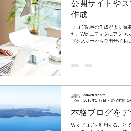
公開サイトやス
作成
ブログ記事の作成がより簡
た。Wix エディタにアク
プやスマホから公開サイト
作成して公開することができ
を作成するには まずは Wix..
cafeoflifechiro
2019年1月7日
読了時間: 1
本格ブログをデ
Wix ブログを利用するこ