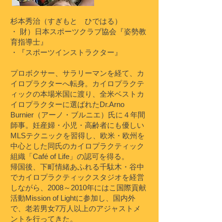
杉本秀治（すぎもと ひではる）
・ 財）日本スポーツクラブ協会『姿勢教
育指導士』
・『スポーツインストラクター』
プロボクサー、サラリーマンを経て、カ
イロプラクターへ転身。カイロプラクテ
ィックの本場米国に渡り、全米ベストカ
イロプラクターに選ばれたDr.Arno
Burnier（アーノ・ブルニエ）氏に４年間
師事。妊産婦・小児・高齢者にも優しい
MLSテクニックを習得し、欧米・欧州を
中心とした同氏のカイロプラクティック
組織「Café of Life」の認可を得る。
帰国後、下町情緒あふれる千駄木・谷中
でカイロプラクティックスタジオを経営
しながら、2008～2010年にはこ国際貢献
活動Mission of Lightに参加し、国内外
で、老若男女7万人以上のアジャストメ
ントを行ってきた。