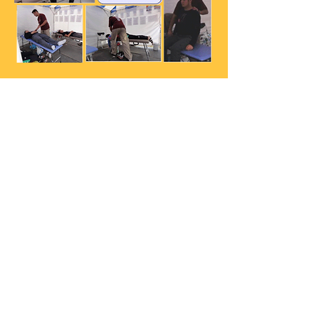
2012.10
「JAPAN CUP」サ
イクルロードレース2010
にて
アスリートのコンディショニン
グ
骨格を調整し、神経伝達の阻害を取り
除くことで、股関節の可動がスムーズ
になり出力が上がる、反応速度が速く
なる、呼吸が楽になり疲れにくい、肩
甲骨周りの可動域が増えるなどの『口
コミ』が広まり、整理券を配布し2時
間待ちの大盛況