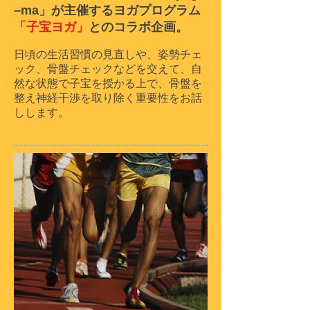
–ma」が主催するヨガプログラム
「子宝ヨガ」
とのコラボ企画。
日頃の生活習慣の見直しや、姿勢チェ
ック、骨盤チェックなどを交えて、
自
然な状態で子宝を授かる上で、骨盤を
整え神経干渉を取り除く
重要性をお話
しします。