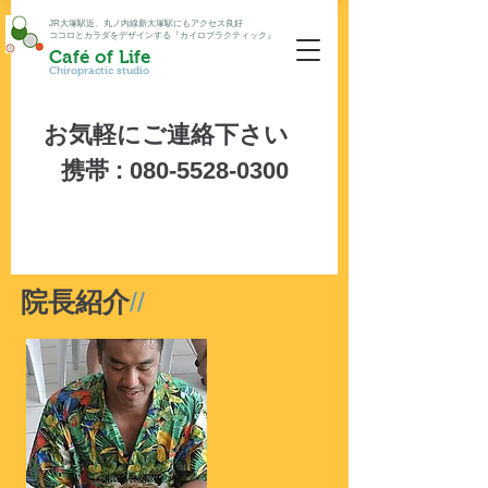
JR大塚駅近、丸ノ内線新大塚駅にもアクセス良好
ココロとカラダをデザインする『カイロプラクティック』
Café of Life
Chiropractic studio
お気軽にご連絡下さい
携帯 :
080-5528-0300
院長紹介
//