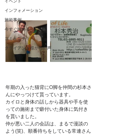
イベント
インフォメーション
施術事例
今すぐ始める
コミュニティ
クライアント様からの声
年期の入った猫背にO脚を仲間の杉本さ
んにやっつけて貰っています。
カイロと身体の話しから器具や手を使
っての施術まで癖付いた身体に気付き
を貰いました。
仲が悪い二人の会話は、まるで漫談の
よう(笑)、順番待ちをしている常連さん