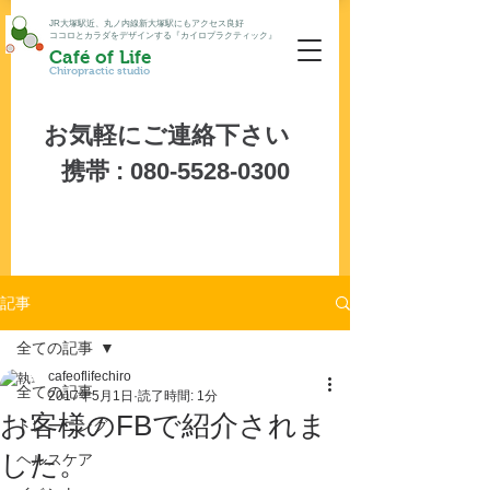
JR大塚駅近、丸ノ内線新大塚駅にもアクセス良好
ココロとカラダをデザインする『カイロプラクティック』
Café of Life
Chiropractic studio
お気軽にご連絡下さい
携帯 :
080-5528-0300
記事
全ての記事
cafeoflifechiro
全ての記事
2017年5月1日
読了時間: 1分
お客様のFBで紹介されま
トレーニング
した。
ヘルスケア