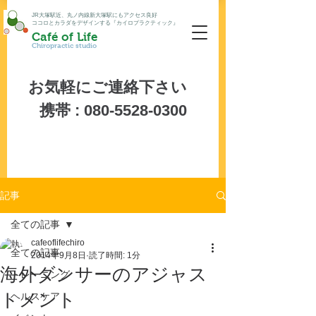
JR大塚駅近、丸ノ内線新大塚駅にもアクセス良好
ココロとカラダをデザインする『カイロプラクティック』
Café of Life
Chiropractic studio
お気軽にご連絡下さい
携帯 :
080-5528-0300
記事
全ての記事
cafeoflifechiro
全ての記事
2014年9月8日
読了時間: 1分
海外ダンサーのアジャス
トレーニング
トメント
ヘルスケア