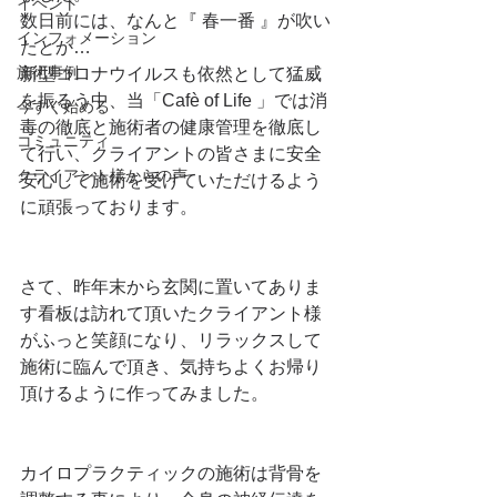
イベント
数日前には、なんと『 春一番 』が吹い
インフォメーション
たとか…
施術事例
新型コロナウイルスも依然として猛威
を振るう中、当「Cafè of Life 」では消
今すぐ始める
毒の徹底と施術者の健康管理を徹底し
コミュニティ
て行い、クライアントの皆さまに安全
クライアント様からの声
安心して施術を受けていただけるよう
に頑張っております。
さて、昨年末から玄関に置いてありま
す看板は訪れて頂いたクライアント様
がふっと笑顔になり、リラックスして
施術に臨んで頂き、気持ちよくお帰り
頂けるように作ってみました。
カイロプラクティックの施術は背骨を