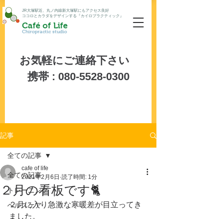
JR大塚駅近、丸ノ内線新大塚駅にもアクセス良好
ココロとカラダをデザインする『カイロプラクティック』
Café of Life
Chiropractic studio
お気軽にご連絡下さい
携帯 :
080-5528-0300
記事
全ての記事
cafe of life
全ての記事
2021年2月6日
読了時間: 1分
２月の看板です🐈
トレーニング
２月に入り急激な寒暖差が目立ってき
ヘルスケア
ました。